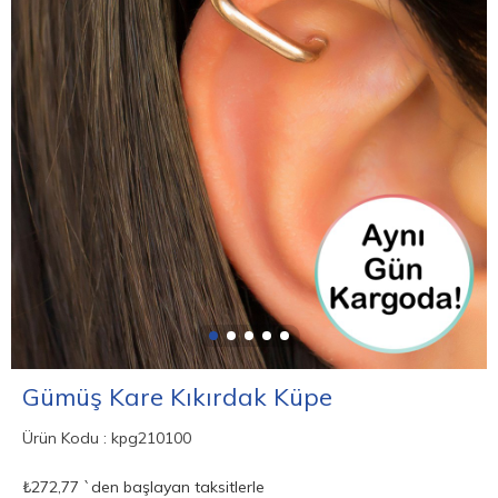
Gümüş Kare Kıkırdak Küpe
Ürün Kodu
kpg210100
₺272,77
`den başlayan taksitlerle