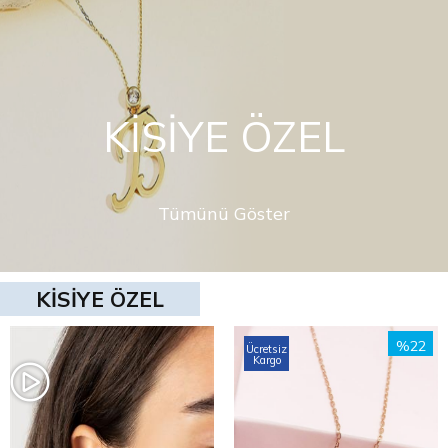
KİSİYE ÖZEL
Tümünü Göster
KİSİYE ÖZEL
%22
Ücretsiz
Kargo