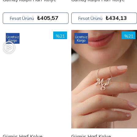
₺405,57
₺434,13
Fırsat Ürünü
Fırsat Ürünü
%21
%21
Ücretsiz
Ücretsiz
Kargo
Kargo
Gümüş Harf Kolye
Gümüş Harf Kolye