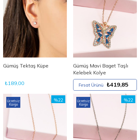
Gümüş Tektaş Küpe
Gümüş Mavi Baget Taşlı
Kelebek Kolye
₺189,00
₺419,85
Fırsat Ürünü
%22
%22
Ücretsiz
Ücretsiz
Kargo
Kargo