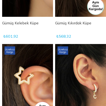
Gümüş Kelebek Küpe
Gümüş Kıkırdak Küpe
₺601,92
₺568,32
Ücretsiz
Ücretsiz
Kargo
Kargo