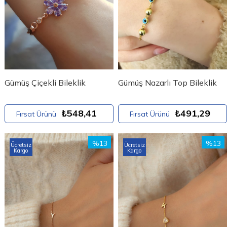
Gümüş Çiçekli Bileklik
Gümüş Nazarlı Top Bileklik
₺548,41
₺491,29
Fırsat Ürünü
Fırsat Ürünü
%13
%13
Ücretsiz
Ücretsiz
Kargo
Kargo