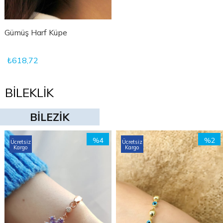
Gümüş Harf Küpe
₺618,72
BİLEKLİK
BİLEZİK
%4
%2
Ücretsiz
Ücretsiz
Kargo
Kargo