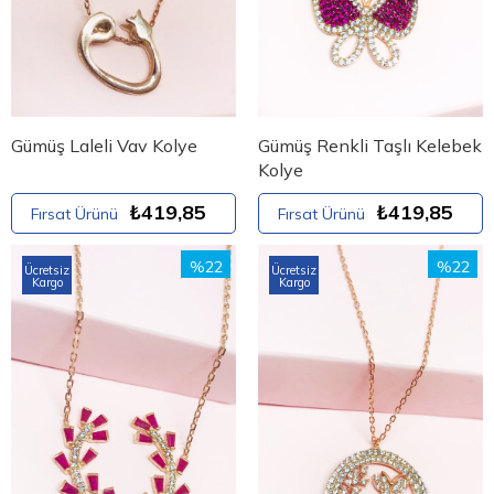
Gümüş Laleli Vav Kolye
Gümüş Renkli Taşlı Kelebek
Kolye
₺419,85
₺419,85
Fırsat Ürünü
Fırsat Ürünü
%22
%22
Ücretsiz
Ücretsiz
Kargo
Kargo