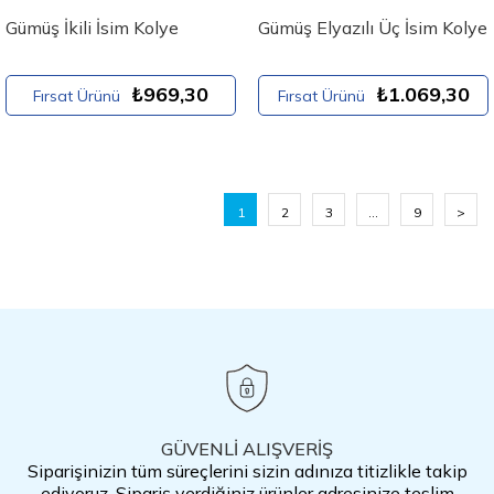
Gümüş İkili İsim Kolye
Gümüş Elyazılı Üç İsim Kolye
₺969,30
₺1.069,30
Fırsat Ürünü
Fırsat Ürünü
1
2
3
...
9
>
GÜVENLİ ALIŞVERİŞ
Siparişinizin tüm süreçlerini sizin adınıza titizlikle takip
ediyoruz. Sipariş verdiğiniz ürünler adresinize teslim