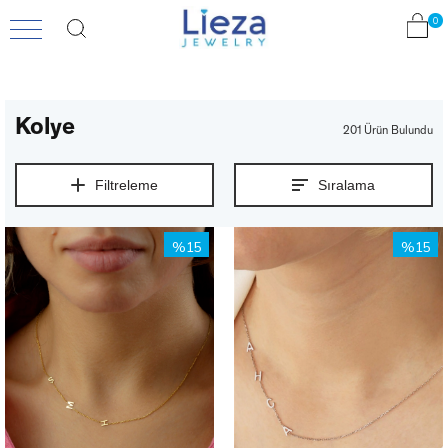
0
Kolye
201 Ürün
Filtreleme
Sıralama
%15
%15