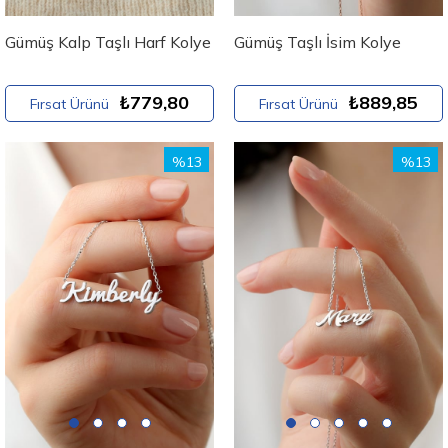
Gümüş Kalp Taşlı Harf Kolye
Gümüş Taşlı İsim Kolye
₺779,80
₺889,85
Fırsat Ürünü
Fırsat Ürünü
%13
%13